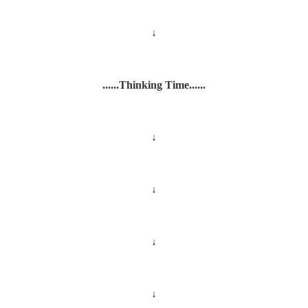
↓
......Thinking Time......
↓
↓
↓
↓