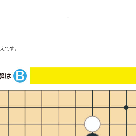
↓
えです。