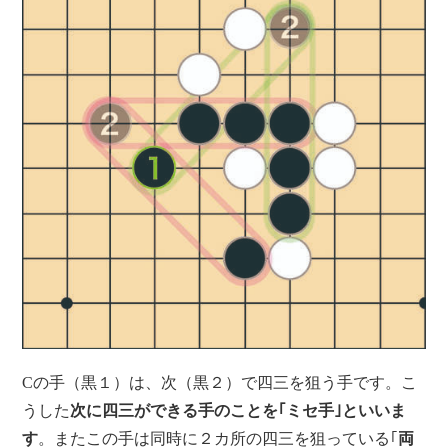
Cの手（黒１）は、次（黒２）で四三を狙う手です。こ
うした
次に四三ができる手のことを｢ミセ手｣といいま
す
。またこの手は同時に２カ所の四三を狙っている｢
両