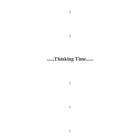
↓
↓
......Thinking Time......
↓
↓
↓