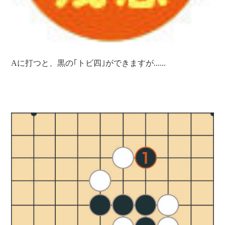
Aに打つと、黒の｢トビ四｣ができますが......