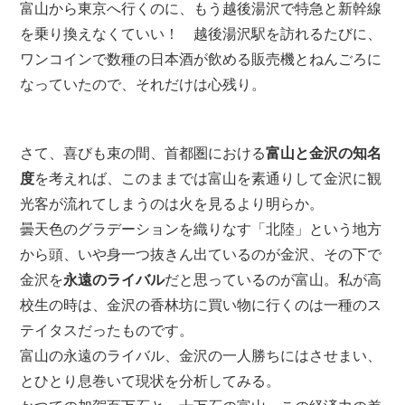
富山から東京へ行くのに、もう越後湯沢で特急と新幹線
を乗り換えなくていい！
越後湯沢駅を訪れるたびに、
ワンコインで数種の日本酒が飲める販売機とねんごろに
なっていたので、それだけは心残り。
さて、喜びも束の間、首都圏における
富山と金沢の知名
度
を考えれば、このままでは富山を素通りして金沢に観
光客が流れてしまうのは火を見るより明らか。
曇天色のグラデーションを織りなす「北陸」という地方
から頭、いや身一つ抜きん出ているのが金沢、その下で
金沢を
永遠のライバル
だと思っているのが富山。
私が高
校生の時は、金沢の香林坊に買い物に行くのは一種のス
テイタスだったものです。
富山の永遠のライバル、金沢の一人勝ちにはさせまい、
とひとり息巻いて現状を分析してみる。