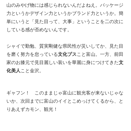
山のみやげ物には感じられないんだよねえ。
パッケージ
力というかデザイン力というかブランド力というか。簡
単にいうと「見た目って、大事」ということを二の次に
している感が否めないんです。
シャイで勤勉、質実剛健な県民性が災いしてか、見た目
を磨く努力を怠っている
文化ブス
こと富山。
一方、前田
家のお膝元で見目麗しい装いを華麗に身につけてきた
文
化美人
こと金沢。
ギャフン！ このままじゃ富山に観光客が来ないじゃな
いか、次回までに富山のイイとこめっけてくるから、と
りあえずカモン、観光！