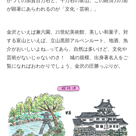
かつての加賀百万石と、十万石の富山。この経済力の差
が顕著にあらわれるのが「文化・芸術」。
金沢といえば兼六園、21世紀美術館、美しい和菓子。対
する富山といえば、立山黒部アルペンルート、地酒、魚
介がおいしいよね...ってあら、自然は多いけど、文化や
芸術がないじゃないのさ！ 城の規模、出身著名人をご
覧になればおわかりでしょう、金沢の圧勝っぷりが。