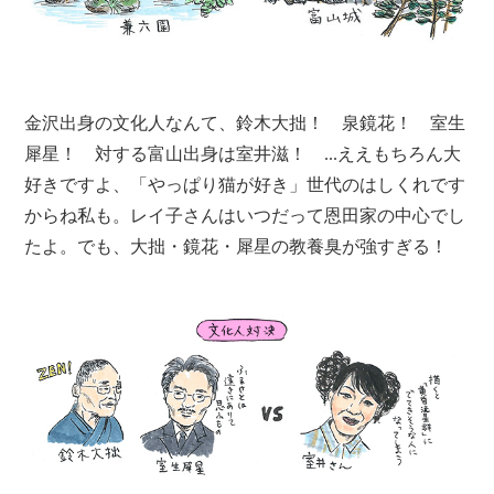
金沢出身の文化人なんて、鈴木大拙！ 泉鏡花！ 室生
犀星！ 対する富山出身は室井滋！ ...ええもちろん大
好きですよ、「やっぱり猫が好き」世代のはしくれです
からね私も。レイ子さんはいつだって恩田家の中心でし
たよ。でも、大拙・鏡花・犀星の教養臭が強すぎる！