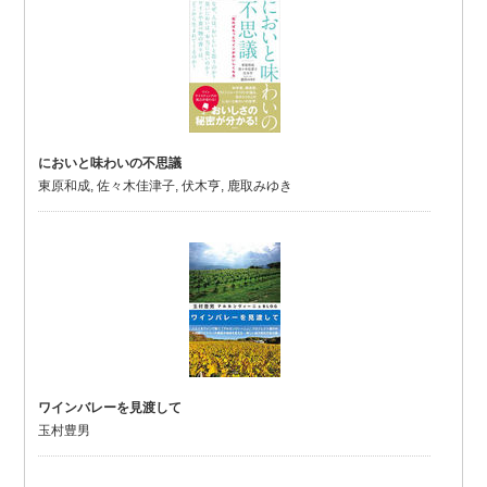
においと味わいの不思議
東原和成, 佐々木佳津子, 伏木亨, 鹿取みゆき
ワインバレーを見渡して
玉村豊男