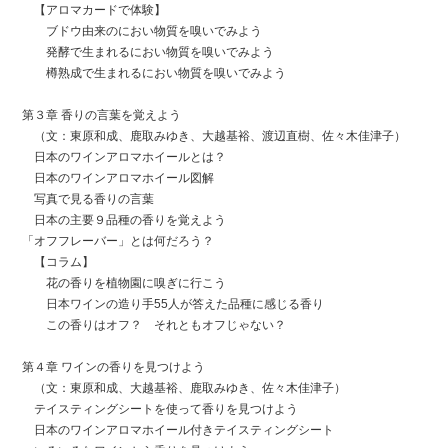
【アロマカードで体験】
ブドウ由来のにおい物質を嗅いでみよう
発酵で生まれるにおい物質を嗅いでみよう
樽熟成で生まれるにおい物質を嗅いでみよう
第３章 香りの言葉を覚えよう
（文：東原和成、鹿取みゆき、大越基裕、渡辺直樹、佐々木佳津子）
日本のワインアロマホイールとは？
日本のワインアロマホイール図解
写真で見る香りの言葉
日本の主要９品種の香りを覚えよう
「オフフレーバー」とは何だろう？
【コラム】
花の香りを植物園に嗅ぎに行こう
日本ワインの造り手55人が答えた品種に感じる香り
この香りはオフ？ それともオフじゃない？
第４章 ワインの香りを見つけよう
（文：東原和成、大越基裕、鹿取みゆき、佐々木佳津子）
テイスティングシートを使って香りを見つけよう
日本のワインアロマホイール付きテイスティングシート