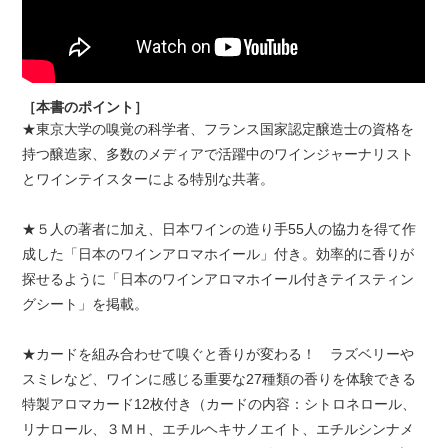
［本書のポイント］
★東京大学の嗅覚の科学者、フランス国家認定醸造士の資格を
持つ醸造家、多数のメディアで活躍中のワインジャーナリスト
とワインテイスターによる特別な共著。
★５人の著者に加え、日本ワインの造り手55人の協力を得て作
成した「日本のワインアロマホイール」付き。効率的に香りが
探せるように「日本のワインアロマホイール付きテイスティン
グシート」を掲載。
★カードを組み合わせて嗅ぐと香りが変わる！ ラズベリーや
スミレなど、ワインに感じる重要な27種類の香りを体験できる
特製アロマカード12枚付き（カードの内容：シトロネロール、
リナロール、３ＭＨ、エチルヘキサノエイト、エチルシンナメ