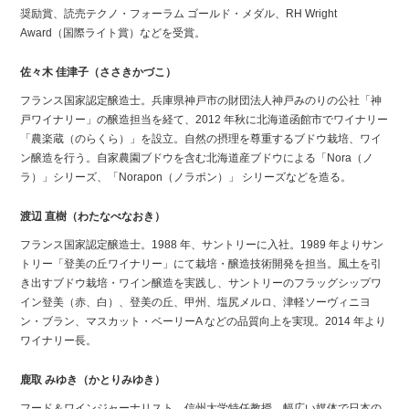
奨励賞、読売テクノ・フォーラム ゴールド・メダル、RH Wright
Award（国際ライト賞）などを受賞。
佐々木 佳津子（ささきかづこ）
フランス国家認定醸造士。兵庫県神戸市の財団法人神戸みのりの公社「神
戸ワイナリー」の醸造担当を経て、2012 年秋に北海道函館市でワイナリー
「農楽蔵（のらくら）」を設立。自然の摂理を尊重するブドウ栽培、ワイ
ン醸造を行う。自家農園ブドウを含む北海道産ブドウによる「Nora（ノ
ラ）」シリーズ、「Norapon（ノラポン）」 シリーズなどを造る。
渡辺 直樹（わたなべなおき）
フランス国家認定醸造士。1988 年、サントリーに入社。1989 年よりサン
トリー「登美の丘ワイナリー」にて栽培・醸造技術開発を担当。風土を引
き出すブドウ栽培・ワイン醸造を実践し、サントリーのフラッグシップワ
イン登美（赤、白）、登美の丘、甲州、塩尻メルロ、津軽ソーヴィニヨ
ン・ブラン、マスカット・ベーリーA などの品質向上を実現。2014 年より
ワイナリー長。
鹿取 みゆき（かとりみゆき）
フード＆ワインジャーナリスト。信州大学特任教授。幅広い媒体で日本の