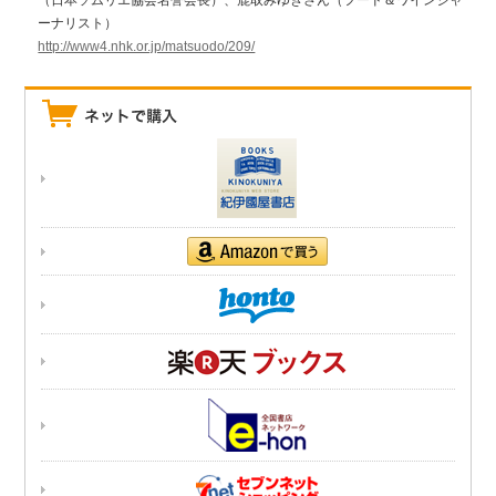
ーナリスト）
http://www4.nhk.or.jp/matsuodo/209/