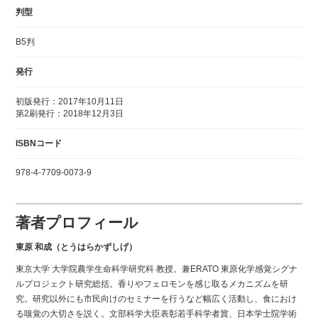
判型
B5判
発行
初版発行：2017年10月11日
第2刷発行：2018年12月3日
ISBNコード
978-4-7709-0073-9
著者プロフィール
東原 和成（とうはらかずしげ）
東京大学 大学院農学生命科学研究科 教授。兼ERATO 東原化学感覚シグナ
ルプロジェクト研究総括。香りやフェロモンを感じ取るメカニズムを研
究。研究以外にも市民向けのセミナーを行うなど幅広く活動し、食におけ
る嗅覚の大切さを説く。文部科学大臣表彰若手科学者賞、日本学士院学術