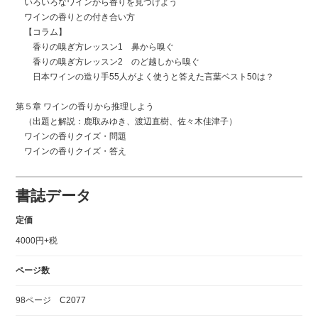
いろいろなワインから香りを見つけよう
ワインの香りとの付き合い方
【コラム】
香りの嗅ぎ方レッスン1 鼻から嗅ぐ
香りの嗅ぎ方レッスン2 のど越しから嗅ぐ
日本ワインの造り手55人がよく使うと答えた言葉ベスト50は？
第５章 ワインの香りから推理しよう
（出題と解説：鹿取みゆき、渡辺直樹、佐々木佳津子）
ワインの香りクイズ・問題
ワインの香りクイズ・答え
書誌データ
定価
4000円+税
ページ数
98ページ C2077