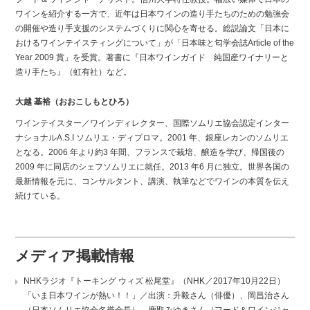
ワインを紹介する一方で、近年は日本ワインの造り手たちのための勉強会
の開催や造り手支援のシステムづくりに関心を寄せる。総説論文「日本に
おけるワインテイスティングについて」が「日本味と匂学会誌Article of the
Year 2009 賞」を受賞。著書に『日本ワインガイド 純国産ワイナリーと
造り手たち』（虹有社）など。
大越 基裕（おおこしもとひろ）
ワインテイスター／ワインディレクター、国際ソムリエ協会認定インター
ナショナルA.S.I ソムリエ・ディプロマ。2001 年、銀座レカンのソムリエ
となる。2006 年より約3 年間、フランスで栽培、醸造を学び、帰国後の
2009 年に同店のシェフソムリエに就任。2013 年6 月に独立。世界各国の
最新情報を元に、コンサルタント、講演、執筆などでワインの本質を伝え
続けている。
メディア掲載情報
NHKラジオ『トーキング ウィズ 松尾堂』（NHK／2017年10月22日）
「いま日本ワインが熱い！！」／出演：升毅さん（俳優）、岡昌治さん
（日本ソムリエ協会名誉会長）、鹿取みゆきさん（フード＆ワインジャ