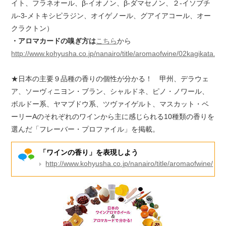
イト、フラネオール、β-イオノン、β-ダマセノン、２-イソブチ
ル-3-メトキシピラジン、オイゲノール、グアイアコール、オー
クラクトン）
・アロマカードの嗅ぎ方は
こちら
から
http://www.kohyusha.co.jp/nanairo/title/aromaofwine/02kagikata.htm
★日本の主要９品種の香りの個性が分かる！ 甲州、デラウェ
ア、ソーヴィニヨン・ブラン、シャルドネ、ピノ・ノワール、
ボルドー系、ヤマブドウ系、ツヴァイゲルト、マスカット・ベ
ーリーAのそれぞれのワインから主に感じられる10種類の香りを
選んだ「フレーバー・プロファイル」を掲載。
「ワインの香り」を表現しよう
http://www.kohyusha.co.jp/nanairo/title/aromaofwine/