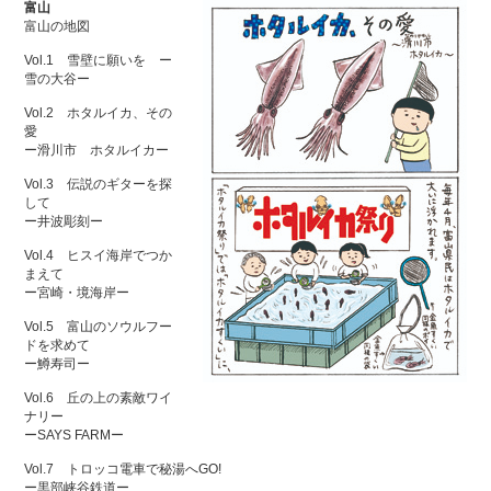
富山
富山の地図
Vol.1 雪壁に願いを ー
雪の大谷ー
Vol.2 ホタルイカ、その
愛
ー滑川市 ホタルイカー
Vol.3 伝説のギターを探
して
ー井波彫刻ー
Vol.4 ヒスイ海岸でつか
まえて
ー宮崎・境海岸ー
Vol.5 富山のソウルフー
ドを求めて
ー鱒寿司ー
Vol.6 丘の上の素敵ワイ
ナリー
ーSAYS FARMー
Vol.7 トロッコ電車で秘湯へGO!
ー黒部峡谷鉄道ー