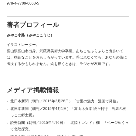
978-4-7709-0068-5
著者プロフィール
みやこ小路（みやここうじ）
イラストレーター。
富山県富山市出身。武蔵野美術大学卒業。あちこちふらふらと出歩いて
は、些細なことをおもしろがっています。呼ばれなくても、あなたの街に
出没するかもしれません。絵を描くときは、ラジオが友達です。
メディア掲載情報
北日本新聞（朝刊／2015年3月28日）「古里の魅力 漫画で発信」
北日本新聞（朝刊／2015年4月1日）「富山ネタ本 続々刊行 自虐の根
っこに郷土愛」
読売新聞（朝刊／2015年4月6日）「北陸トレンド」欄 「ページめくっ
て北陸探究」