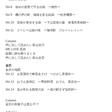
Vol.8 攻めの姿勢で守る伝統 ー能作ー
Vol.9 機の声の町、城端を彩る絓絹 ー松井機業ー
Vol.10 芸術が発光する箱 ー下山芸術の森 発電所美術館ー
Vol.11 コーヒーは旅の味 ー珈琲駅 ブルートレインー
Column
声に出して読みたい富山弁①
WE LOVE 昆布
故郷に錦を飾りまくる
声に出して読みたい富山弁②
金沢
金沢の地図
Vol.12 お茶屋街で棒茶あそび ーひがし茶屋街ー
Vol.13 おでん放浪記 ー季節料理 おでん 黒百合ー
Vol.14 塩が作れる能登の浜 ー道の駅すず塩田村ー
Column
金沢の和菓子は貴公子!？