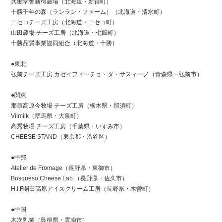
共働学舎新得農場（北海道・新得町）
十勝千年の森（ランラン・ファーム）（北海道・清水町）
ニセコチーズ工房（北海道・ニセコ町）
山田農場 チーズ工房（北海道・七飯町）
十勝品質事業協同組合（北海道・十勝）
●東北
弘前チーズ工房 カゼイフィーチョ・ダ・サスィーノ（青森県・弘前市）
●関東
那須高原今牧場 チーズ工房（栃木県・那須町）
Vilmilk（群馬県・大泉町）
高秀牧場 チーズ工房（千葉県・いすみ市）
CHEESE STAND（東京都・渋谷区）
●中部
Atelier de Fromage（長野県・東御市）
Bosqueso Cheese Lab.（長野県・佐久市）
H.I.F開田高原アイスクリーム工房（長野県・木曽町）
●中国
木次乳業（島根県・雲南市）